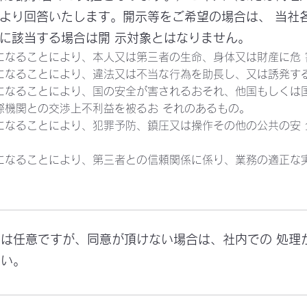
より回答いたします。開示等をご希望の場合は、 当社
に該当する場合は開 示対象とはなりません。
になることにより、本人又は第三者の生命、身体又は財産に危 
になることにより、違法又は不当な行為を助長し、又は誘発する
になることにより、国の安全が害されるおそれ、他国もしくは国
際機関との交渉上不利益を被るお それのあるもの。
になることにより、犯罪予防、鎮圧又は操作その他の公共の安 
になることにより、第三者との信頼関係に係り、業務の適正な実
ては任意ですが、同意が頂けない場合は、社内での 処理
さい。