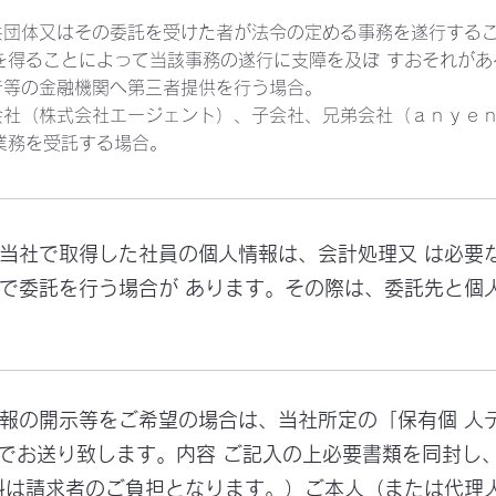
共団体又はその委託を受けた者が法令の定める事務を遂行する
を得ることによって当該事務の遂行に支障を及ぼ すおそれがあ
行等の金融機関へ第三者提供を行う場合。
会社（株式会社エージェント）、子会社、兄弟会社（ａｎｙｅ
務を受託する場合。​
て当社で取得した社員の個人情報は、会計処理又 は必要
で委託を行う場合が あります。その際は、委託先と個
情報の開示等をご希望の場合は、当社所定の「保有個 人
等でお送り致します。内容 ご記入の上必要書類を同封し
料は請求者のご負担となります。）ご本人（または代理