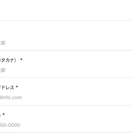
カタカナ）
アドレス
号